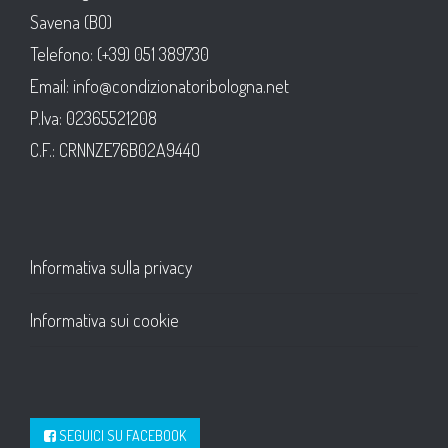
Savena (BO)
Telefono: (+39) 051 389730
Email: info@condizionatoribologna.net
P.Iva: 02365521208
C.F.: CRNNZE76B02A944O
Informativa sulla privacy
Informativa sui cookie
SEGUICI SU FACEBOOK