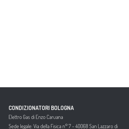
CONDIZIONATORI BOLOGNA
Elettro Gas di Enzo Caruana
Sede legale: Via della Fisica n° 7 – 40068 San Lazzaro di