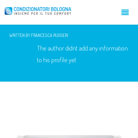
WRITTEN BY FRANCESCA RUGGERI
The author didnt add any information
to his profile yet