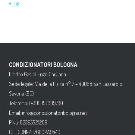
« Lug
CONDIZIONATORI BOLOGNA
Elettro Gas di Enzo Caruana
Sede legale: Via della Fisica n° 7 – 40068 San Lazzaro di
Savena (BO)
Telefono: (+39) 051 389730
Email: info@condizionatoribologna.net
P.Iva: 02365521208
C.F.: CRNNZE76B02A944O