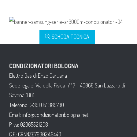
SCHEDA TECNICA
CONDIZIONATORI BOLOGNA
Elettro Gas di Enzo Caruana
Sede legale: Via della Fisica n° 7 – 40068 San Lazzaro di
Savena (BO)
Telefono: (+39) 051 389730
Email: info@condizionatoribologna.net
P.Iva: 02365521208
C.F.: CRNNZE76B02A944O