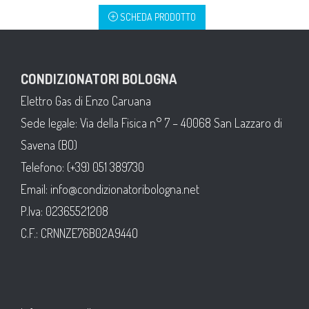
SCHEDA PRODOTTO
CONDIZIONATORI BOLOGNA
Elettro Gas di Enzo Caruana
Sede legale: Via della Fisica n° 7 – 40068 San Lazzaro di
Savena (BO)
Telefono: (+39) 051 389730
Email: info@condizionatoribologna.net
P.Iva: 02365521208
C.F.: CRNNZE76B02A944O